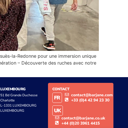
d’Ensuès-la-Redonne pour une immersion unique
énération – Découverte des ruches avec notre
LUXEMBOURG
CONTACT
contact@barjane.com
51 Bd Grande Duchesse
FR
+33 (0)4 42 94 23 30
Charlotte
L-1331 LUXEMBOURG
UK
LUXEMBOURG
contact@barjane.co.uk
+44 (0)20 3961 4415