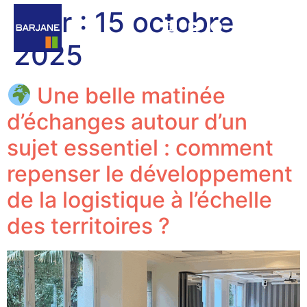
Jour :
15 octobre
2025
Une belle matinée
d’échanges autour d’un
sujet essentiel : comment
repenser le développement
de la logistique à l’échelle
des territoires ?