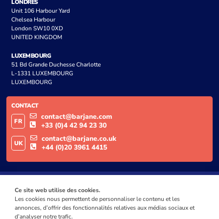
LONDRES
Unit 106 Harbour Yard
Chelsea Harbour
London SW10 0XD
UNITED KINGDOM
LUXEMBOURG
51 Bd Grande Duchesse Charlotte
L-1331 LUXEMBOURG
LUXEMBOURG
CONTACT
contact@barjane.com
FR
+33 (0)4 42 94 23 30
contact@barjane.co.uk
UK
+44 (0)20 3961 4415
Ce site web utilise des cookies.
Les cookies nous permettent de personnaliser le contenu et les
annonces, d’offrir des fonctionnalités relatives aux médias sociaux et
d’analyser notre trafic.