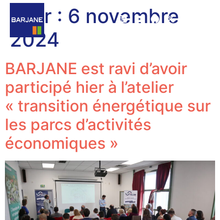
Jour :
6 novembre
2024
BARJANE est ravi d’avoir
participé hier à l’atelier
« transition énergétique sur
les parcs d’activités
économiques »