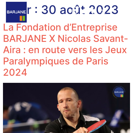
Jour :
30 août 2023
La Fondation d’Entreprise
BARJANE X Nicolas Savant-
Aira : en route vers les Jeux
Paralympiques de Paris
2024