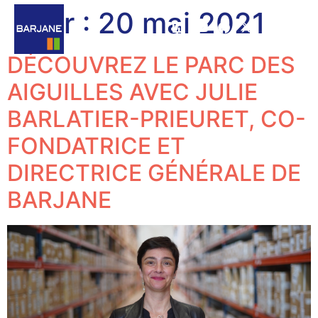
Jour :
20 mai 2021
DÉCOUVREZ LE PARC DES
AIGUILLES AVEC JULIE
BARLATIER-PRIEURET, CO-
FONDATRICE ET
DIRECTRICE GÉNÉRALE DE
BARJANE