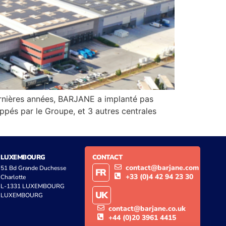
ernières années, BARJANE a implanté pas
ppés par le Groupe, et 3 autres centrales
LUXEMBOURG
CONTACT
contact@barjane.com
51 Bd Grande Duchesse
FR
+33 (0)4 42 94 23 30
Charlotte
L-1331 LUXEMBOURG
UK
LUXEMBOURG
contact@barjane.co.uk
+44 (0)20 3961 4415