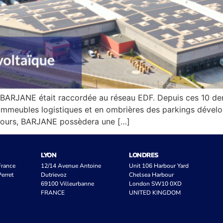
e BARJANE était raccordée au réseau EDF. Depuis ces 10 d
 immeubles logistiques et en ombrières des parkings dévelo
 cours, BARJANE possèdera une […]
LYON
LONDRES
 France
12/14 Avenue Antoine
Unit 106 Harbour Yard
erret
Dutrievoz
Chelsea Harbour
69100 Villeurbanne
London SW10 0XD
FRANCE
UNITED KINGDOM