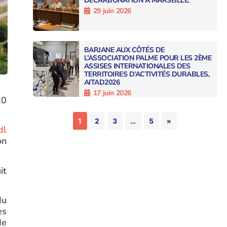
DÉCARBONATION À MARSEILLE.
29 juin 2026
BARJANE AUX CÔTÉS DE
L’ASSOCIATION PALME POUR LES 2ÈME
ASSISES INTERNATIONALES DES
TERRITOIRES D’ACTIVITÉS DURABLES,
AITAD2026
17 juin 2026
20
1
2
3
…
5
»
dl
on
it
du
es
de