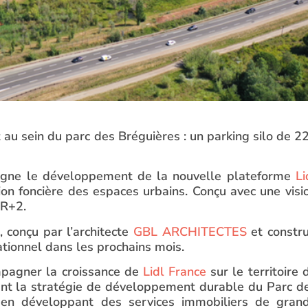
au sein du parc des Bréguières : un parking silo de 2
pagne le développement de la nouvelle plateforme
Li
ion foncière des espaces urbains. Conçu avec une visi
u R+2.
 conçu par l’architecte
GBL ARCHITECTES
et constru
rationnel dans les prochains mois.
mpagner la croissance de
Lidl France
sur le territoire 
ment la stratégie de développement durable du Parc d
 en développant des services immobiliers de gran