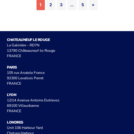
1
2
3
…
5
»
CHATEAUNEUF LE ROUGE
La Galinière – RD7N
13790 Châteauneuf-le-Rouge
FRANCE
PARIS
105 rue Anatole France
92300 Levallois Perret
FRANCE
LYON
12/14 Avenue Antoine Dutrievoz
69100 Villeurbanne
FRANCE
LONDRES
Unit 106 Harbour Yard
Chelsea Harbour