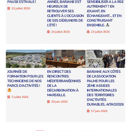
PAUSE ESTIVALE !
ANNÉE, BARJANE EST
SENSIBILISER À LA RSE
HEUREUX DE
AUTREMENT ? EN
31 juillet 2026
RETROUVER SES
JOUANT, EN
CLIENTS À L’OCCASION
ÉCHANGEANT… ET EN
DE SES DÉJEUNERS DE
CONSTRUISANT
L’ÉTÉ !
ENSEMBLE.
24 juillet 2026
23 juillet 2026
JOURNÉE DE
EN DIRECT DES
BARJANE AUX CÔTÉS
FORMATION POUR LES
RENCONTRES
DE L’ASSOCIATION
TECHNICIENS DE NOS
MÉDITERRANÉENNES
PALME POUR LES
PARCS D’ACTIVITÉS !
DE LA
2ÈME ASSISES
DÉCARBONATION À
INTERNATIONALES
MARSEILLE.
DES TERRITOIRES
7 juillet 2026
D’ACTIVITÉS
29 juin 2026
DURABLES, AITAD2026
17 juin 2026