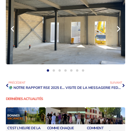
PRÉCÉDENT
SUIVANT
NOTRE RAPPORT RSE 2025 EST EN LIGNE !
VISITE DE LA MESSAGERIE FEDEX À TREMBLAY-EN-FRANCE PAR UNE DÉLÉGATION DE PLUSIEURS MINISTÈRES
DERNIÈRES ACTUALITÉS
C’EST L’HEURE DE LA
COMME CHAQUE
COMMENT