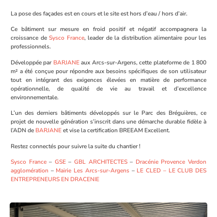
La pose des façades est en cours et le site est hors d’eau / hors d’air.
Ce bâtiment sur mesure en froid positif et négatif accompagnera la
croissance de
Sysco France
, leader de la distribution alimentaire pour les
professionnels.
Développée par
BARJANE
aux Arcs-sur-Argens, cette plateforme de 1 800
m² a été conçue pour répondre aux besoins spécifiques de son utilisateur
tout en intégrant des exigences élevées en matière de performance
opérationnelle, de qualité de vie au travail et d’excellence
environnementale.
L’un des derniers bâtiments développés sur le Parc des Bréguières, ce
projet de nouvelle génération s’inscrit dans une démarche durable fidèle à
l’ADN de
BARJANE
et vise la certification BREEAM Excellent.
Restez connectés pour suivre la suite du chantier !
Sysco France
–
GSE
–
GBL ARCHITECTES
–
Dracénie Provence Verdon
agglomération
–
Mairie Les Arcs-sur-Argens
–
LE CLED – LE CLUB DES
ENTREPRENEURS EN DRACENIE