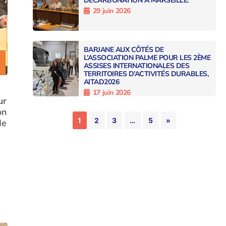
DÉCARBONATION À MARSEILLE.
29 juin 2026
BARJANE AUX CÔTÉS DE
L’ASSOCIATION PALME POUR LES 2ÈME
ASSISES INTERNATIONALES DES
TERRITOIRES D’ACTIVITÉS DURABLES,
AITAD2026
17 juin 2026
ur
on
1
2
3
…
5
»
de