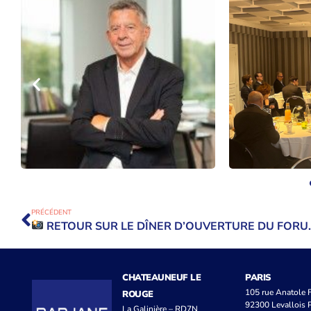
PRÉCÉDENT
RETOUR SUR LE DÎNER D’OUVERTURE DU FORUM DES ENTREPRENEURS À L’ORANGE VÉLODROME DE MARSEILLE
CHATEAUNEUF LE
PARIS
105 rue Anatole
ROUGE
92300 Levallois P
La Galinière – RD7N