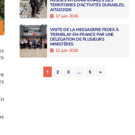
ASSISES INTERNATIONALES DES
TERRITOIRES D’ACTIVITÉS DURABLES,
AITAD2026
17 juin 2026
VISITE DE LA MESSAGERIE FEDEX À
TREMBLAY-EN-FRANCE PAR UNE
DÉLÉGATION DE PLUSIEURS
MINISTÈRES
es
12 juin 2026
cs
1
2
3
…
5
»
nt
ts
En
os