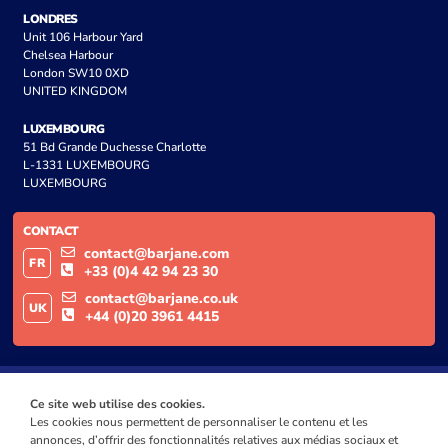
LONDRES
Unit 106 Harbour Yard
Chelsea Harbour
London SW10 0XD
UNITED KINGDOM
LUXEMBOURG
51 Bd Grande Duchesse Charlotte
L-1331 LUXEMBOURG
LUXEMBOURG
CONTACT
contact@barjane.com
FR
+33 (0)4 42 94 23 30
contact@barjane.co.uk
UK
+44 (0)20 3961 4415
Ce site web utilise des cookies.
Les cookies nous permettent de personnaliser le contenu et les
annonces, d’offrir des fonctionnalités relatives aux médias sociaux et