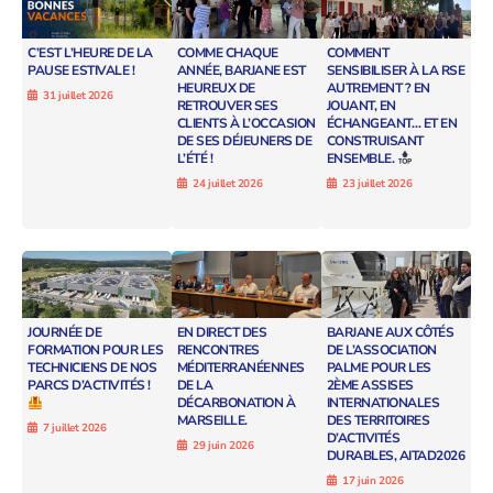
C’EST L’HEURE DE LA
COMME CHAQUE
COMMENT
PAUSE ESTIVALE !
ANNÉE, BARJANE EST
SENSIBILISER À LA RSE
HEUREUX DE
AUTREMENT ? EN
31 juillet 2026
RETROUVER SES
JOUANT, EN
CLIENTS À L’OCCASION
ÉCHANGEANT… ET EN
DE SES DÉJEUNERS DE
CONSTRUISANT
L’ÉTÉ !
ENSEMBLE.
24 juillet 2026
23 juillet 2026
JOURNÉE DE
EN DIRECT DES
BARJANE AUX CÔTÉS
FORMATION POUR LES
RENCONTRES
DE L’ASSOCIATION
TECHNICIENS DE NOS
MÉDITERRANÉENNES
PALME POUR LES
PARCS D’ACTIVITÉS !
DE LA
2ÈME ASSISES
DÉCARBONATION À
INTERNATIONALES
MARSEILLE.
DES TERRITOIRES
7 juillet 2026
D’ACTIVITÉS
29 juin 2026
DURABLES, AITAD2026
17 juin 2026