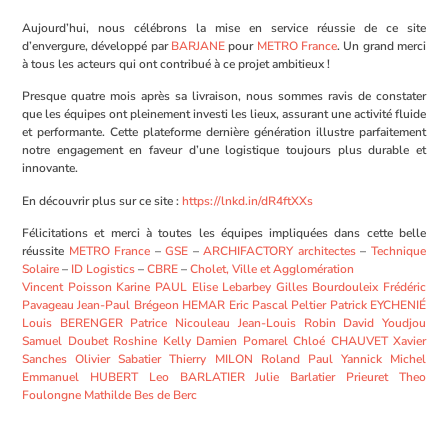
Aujourd’hui, nous célébrons la mise en service réussie de ce site
d’envergure, développé par
BARJANE
pour
METRO France
. Un grand merci
à tous les acteurs qui ont contribué à ce projet ambitieux !
Presque quatre mois après sa livraison, nous sommes ravis de constater
que les équipes ont pleinement investi les lieux, assurant une activité fluide
et performante. Cette plateforme dernière génération illustre parfaitement
notre engagement en faveur d’une logistique toujours plus durable et
innovante.
En découvrir plus sur ce site :
https://lnkd.in/dR4ftXXs
Félicitations et merci à toutes les équipes impliquées dans cette belle
réussite
METRO France
–
GSE
–
ARCHIFACTORY architectes
–
Technique
Solaire
–
ID Logistics
–
CBRE
–
Cholet, Ville et Agglomération
Vincent Poisson
Karine PAUL
Elise Lebarbey
Gilles Bourdouleix
Frédéric
Pavageau
Jean-Paul Brégeon
HEMAR Eric
Pascal Peltier
Patrick EYCHENIÉ
Louis BERENGER
Patrice Nicouleau
Jean-Louis Robin
David Youdjou
Samuel Doubet
Roshine Kelly
Damien Pomarel
Chloé CHAUVET
Xavier
Sanches
Olivier Sabatier
Thierry MILON
Roland Paul
Yannick Michel
Emmanuel HUBERT
Leo BARLATIER
Julie Barlatier Prieuret
Theo
Foulongne
Mathilde Bes de Berc