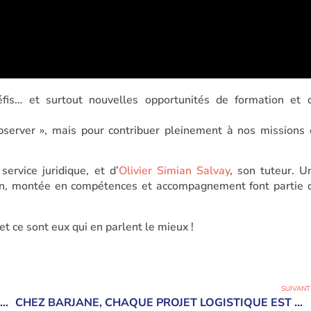
éfis… et surtout nouvelles opportunités de formation et 
observer », mais pour contribuer pleinement à nos missions 
 service juridique, et d’
Olivier Simian Salvay
, son tuteur. U
ion, montée en compétences et accompagnement font partie 
et ce sont eux qui en parlent le mieux !
SUIVANT
50 ANS D’ENGAGEMENT POUR LA BIODIVERSITÉ, ÇA SE FÊTE !
CHEZ BARJANE, CHAQUE PROJET LOGISTIQUE EST UNE OPPORTUNITÉ D’INNOVER DURABLEMENT.