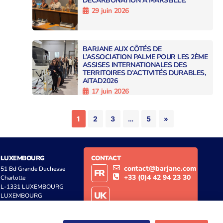
DÉCARBONATION À MARSEILLE.
29 juin 2026
BARJANE AUX CÔTÉS DE
L’ASSOCIATION PALME POUR LES 2ÈME
ASSISES INTERNATIONALES DES
TERRITOIRES D’ACTIVITÉS DURABLES,
AITAD2026
17 juin 2026
1
2
3
…
5
»
LUXEMBOURG
CONTACT
contact@barjane.com
51 Bd Grande Duchesse
FR
+33 (0)4 42 94 23 30
Charlotte
L-1331 LUXEMBOURG
UK
LUXEMBOURG
contact@barjane.co.uk
+44 (0)20 3961 4415