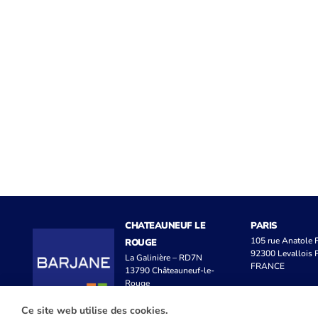
CHATEAUNEUF LE
PARIS
105 rue Anatole
ROUGE
92300 Levallois P
La Galinière – RD7N
FRANCE
13790 Châteauneuf-le-
Rouge
FRANCE
Ce site web utilise des cookies.