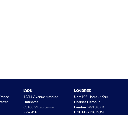
LYON
LONDRES
 France
12/14 Avenue Antoine
Unit 106 Harbour Yard
erret
Dutrievoz
Chelsea Harbour
69100 Villeurbanne
London SW10 0XD
FRANCE
UNITED KINGDOM