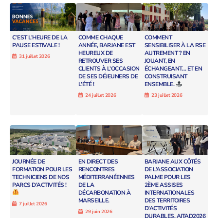
C’EST L’HEURE DE LA
COMME CHAQUE
COMMENT
PAUSE ESTIVALE !
ANNÉE, BARJANE EST
SENSIBILISER À LA RSE
HEUREUX DE
AUTREMENT ? EN
31 juillet 2026
RETROUVER SES
JOUANT, EN
CLIENTS À L’OCCASION
ÉCHANGEANT… ET EN
DE SES DÉJEUNERS DE
CONSTRUISANT
L’ÉTÉ !
ENSEMBLE.
24 juillet 2026
23 juillet 2026
JOURNÉE DE
EN DIRECT DES
BARJANE AUX CÔTÉS
FORMATION POUR LES
RENCONTRES
DE L’ASSOCIATION
TECHNICIENS DE NOS
MÉDITERRANÉENNES
PALME POUR LES
PARCS D’ACTIVITÉS !
DE LA
2ÈME ASSISES
DÉCARBONATION À
INTERNATIONALES
MARSEILLE.
DES TERRITOIRES
7 juillet 2026
D’ACTIVITÉS
29 juin 2026
DURABLES, AITAD2026