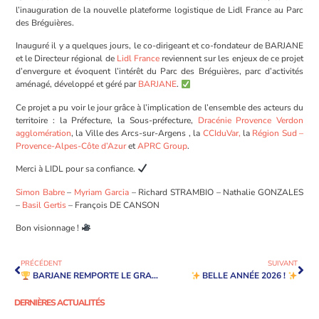
l’inauguration de la nouvelle plateforme logistique de Lidl France au Parc
des Bréguières.
Inauguré il y a quelques jours, le co-dirigeant et co-fondateur de BARJANE
et le Directeur régional de
Lidl France
reviennent sur les enjeux de ce projet
d’envergure et évoquent l’intérêt du Parc des Bréguières, parc d’activités
aménagé, développé et géré par
BARJANE
.
Ce projet a pu voir le jour grâce à l’implication de l’ensemble des acteurs du
territoire : la Préfecture, la Sous-préfecture,
Dracénie Provence Verdon
agglomération
, la Ville des Arcs-sur-Argens , la
CCIduVar,
la
Région Sud –
Provence-Alpes-Côte d’Azur
et
APRC Group
.
Merci à LIDL pour sa confiance.
Simon Babre
–
Myriam Garcia
– Richard STRAMBIO – Nathalie GONZALES
–
Basil Gertis
– François DE CANSON
Bon visionnage !
PRÉCÉDENT
SUIVANT
BARJANE REMPORTE LE GRAND PRIX SIMI DANS LA CATÉGORIE IMMEUBLE LOGISTIQUE ET MESSAGERIE !
BELLE ANNÉE 2026 !
DERNIÈRES ACTUALITÉS