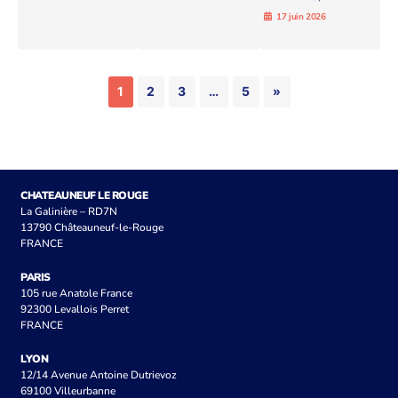
17 juin 2026
1
2
3
…
5
»
CHATEAUNEUF LE ROUGE
La Galinière – RD7N
13790 Châteauneuf-le-Rouge
FRANCE
PARIS
105 rue Anatole France
92300 Levallois Perret
FRANCE
LYON
12/14 Avenue Antoine Dutrievoz
69100 Villeurbanne