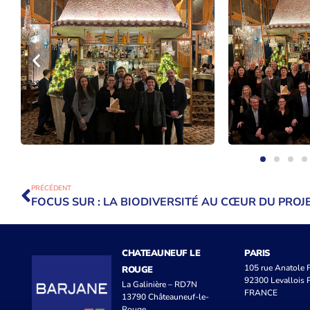
PRÉCÉDENT
CHATEAUNEUF LE
PARIS
105 rue Anatole
ROUGE
92300 Levallois P
La Galinière – RD7N
FRANCE
13790 Châteauneuf-le-
Rouge