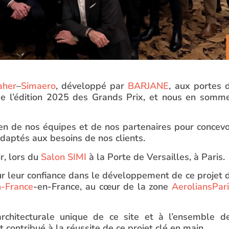
aher
–
Simaero
, développé par
BARJANE
, aux portes 
 de l’édition 2025 des Grands Prix, et nous en somm
ien de nos équipes et de nos partenaires pour concevo
adaptés aux besoins de nos clients.
ir, lors du
Salon SIMI
à la Porte de Versailles, à Paris.
r leur confiance dans le développement de ce projet 
n-France
-en-France, au cœur de la zone
AeroliansPar
rchitecturale unique de ce site et à l’ensemble d
contribué à la réussite de ce projet clé en main.