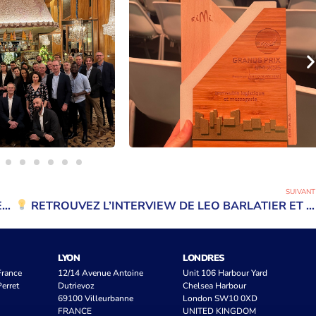
SUIVANT
FOCUS SUR : LA BIODIVERSITÉ AU CŒUR DU PROJET DE LA FUTURE PLATEFORME LOGISTIQUE DE GONDREVILLE (54)
RETROUVEZ L’INTERVIEW DE LEO BARLATIER ET DAVID ARNOLD, LORS DE L’INAUGURATION DE LA PLATEFORME LOGISTIQUE DE LIDL !
LYON
LONDRES
 France
12/14 Avenue Antoine
Unit 106 Harbour Yard
erret
Dutrievoz
Chelsea Harbour
69100 Villeurbanne
London SW10 0XD
FRANCE
UNITED KINGDOM