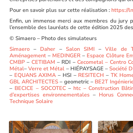
Pour en savoir plus sur cette réalisation :
https://l
Enfin, un immense merci aux membres du jury pour
l’ensemble des lauréats de cette édition 2025 des
© Simaero – Photo des simulateurs
Simaero
–
Daher
–
Salon SIMI
–
Ville de 
Aménagement
–
MEDINGER
–
Espace Clôture E
CMBP
–
CETIBAM
– RDI –
Cecometal – Centro Co
Métal
–
Verre et Métal
– HIÉPAYSAGE –
Société
–
EQUANS AXIMA
– HSI –
RESITECH
–
TK Home
GBL ARCHITECTES
– geometric –
BE2T Ingénieri
–
BECICE –
SOCOTEC
–
htc – Construction Bât
d’expertises environnementales
–
Horus Conne
Technique Solaire