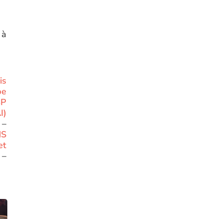
 à
is
pe
BP
I)
–
NS
et
–