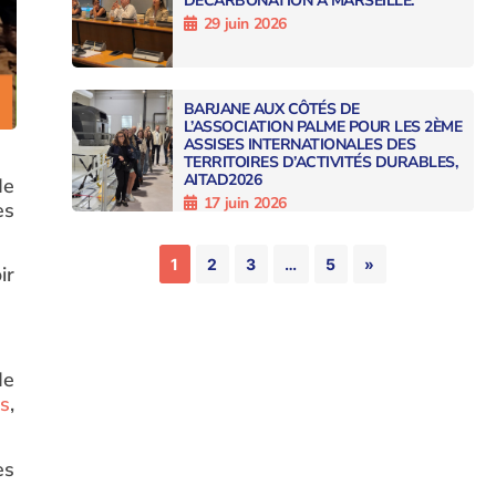
DÉCARBONATION À MARSEILLE.
29 juin 2026
BARJANE AUX CÔTÉS DE
L’ASSOCIATION PALME POUR LES 2ÈME
ASSISES INTERNATIONALES DES
TERRITOIRES D’ACTIVITÉS DURABLES,
AITAD2026
de
17 juin 2026
es
1
2
3
…
5
»
ir
de
is
,
es