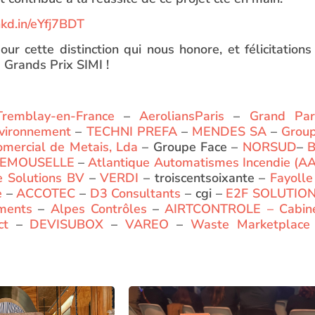
nkd.in/eYfj7BDT
 cette distinction qui nous honore, et félicitations
 Grands Prix SIMI !
Tremblay-en-France
–
AeroliansParis
–
Grand Par
nvironnement
–
TECHNI PREFA
–
MENDES SA
–
Grou
mercial de Metais, Lda
– Groupe Face –
NORSUD
–
 DEMOUSELLE
–
Atlantique Automatismes Incendie (AA
 Solutions BV
–
VERDI
– troiscentsoixante –
Fayolle
e
–
ACCOTEC
–
D3 Consultants
– cgi –
E2F SOLUTIO
iments
–
Alpes Contrôles
–
AIRTCONTROLE – Cabin
ct
–
DEVISUBOX
–
VAREO
–
Waste Marketplace