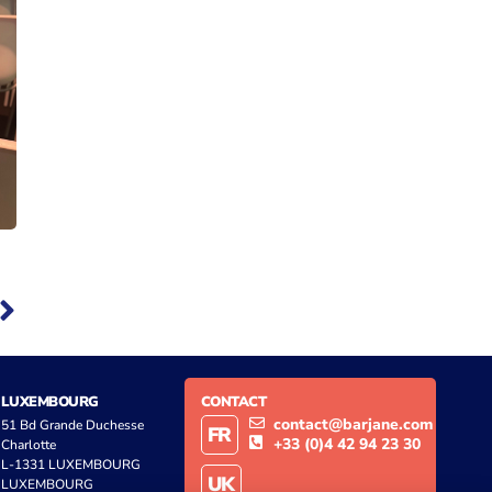
LUXEMBOURG
CONTACT
contact@barjane.com
51 Bd Grande Duchesse
FR
+33 (0)4 42 94 23 30
Charlotte
L-1331 LUXEMBOURG
UK
LUXEMBOURG