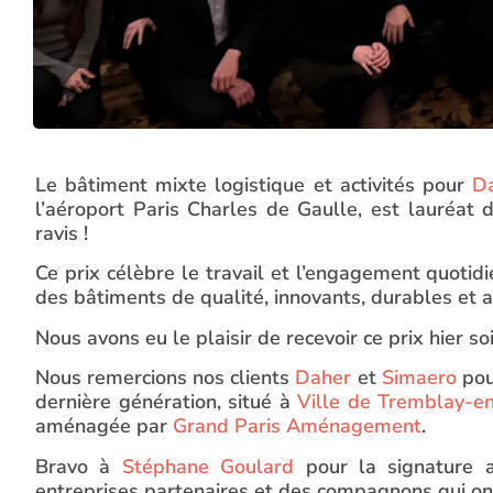
Le bâtiment mixte logistique et activités pour
D
l’aéroport Paris Charles de Gaulle, est lauréat
ravis !
Ce prix célèbre le travail et l’engagement quotid
des bâtiments de qualité, innovants, durables et 
Nous avons eu le plaisir de recevoir ce prix hier so
Nous remercions nos clients
Daher
et
Simaero
pou
dernière génération, situé à
Ville de Tremblay-e
aménagée par
Grand Paris Aménagement
.
Bravo à
Stéphane Goulard
pour la signature a
entreprises partenaires et des compagnons qui ont 